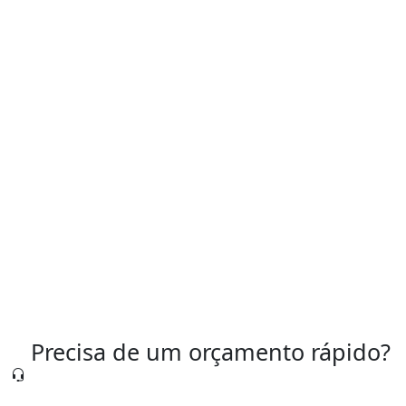
rodoviários
Serviços de caldeiraria industrial
Serviços de caldeiraria preço
Serviços de soldagem industrial
Solda industrial
Precisa de um orçamento rápido?
Nossa equipe está pronta para te atender agora
mesmo.