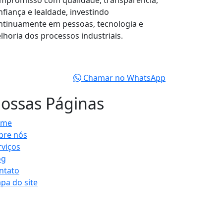
mpromisso com qualidade, transparência,
nfiança e lealdade, investindo
ntinuamente em pessoas, tecnologia e
lhoria dos processos industriais.
Chamar no WhatsApp
ossas Páginas
ome
bre nós
rviços
og
ntato
pa do site