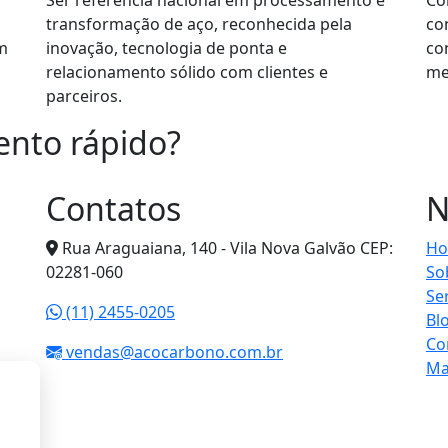
Ser referência nacional em processamento e
Co
transformação de aço, reconhecida pela
co
m
inovação, tecnologia de ponta e
co
relacionamento sólido com clientes e
me
parceiros.
ento rápido?
r agora mesmo.
Contatos
N
Rua Araguaiana, 140 - Vila Nova Galvão CEP:
H
02281-060
So
Se
(11) 2455-0205
Bl
Co
vendas@acocarbono.com.br
Ma
de