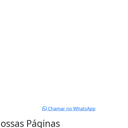
L
@acocarbono.com.br
DIMENTO
Sexta
8h00
 SOCIAIS
Chamar no WhatsApp
ossas Páginas