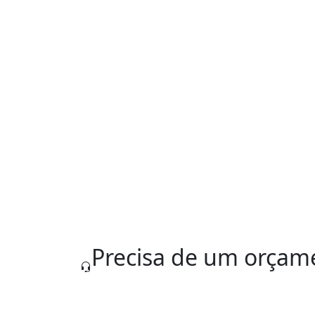
Seu nome
*
Seu e-mail
*
Enviar Mensagem
Precisa de um orçam
Nossa equipe está pronta para te atende