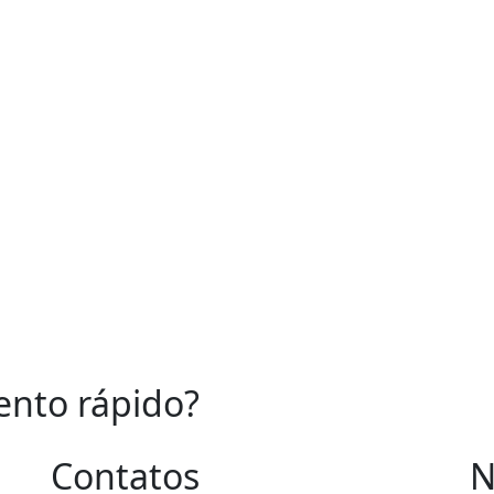
Celular/WhatsApp
*
EMAI
Mensagem
*
vendas
ATEN
Segunda a 
08h00 às 1
REDES
ento rápido?
r agora mesmo.
Contatos
N