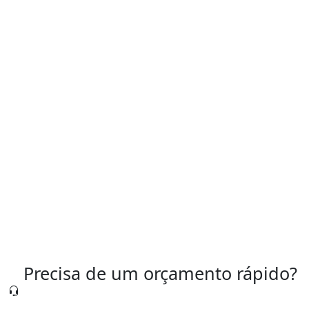
rodoviários
Serviços de caldeiraria industrial
Serviços de caldeiraria preço
Serviços de soldagem industrial
Solda industrial
Precisa de um orçamento rápido?
Nossa equipe está pronta para te atender agora